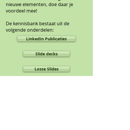
nieuwe elementen, doe daar je
voordeel mee!
De kennisbank bestaat uit de
volgende onderdelen:
LinkedIn Publicaties
Slide decks
Losse Slides
Telefoon
M: 06_22628795
Contact
maarten@hogt-
portfoliomanagement.nl