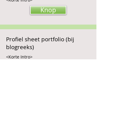
Knop
Profiel sheet portfolio (bij
blogreeks)
<Korte Intro>
Knop
Portfoliotafel als metafoor voor
portfoliomanagement
<Korte Intro>
Knop