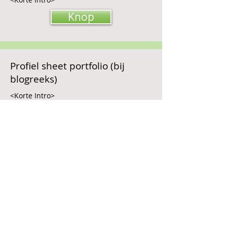
Knop
Profiel sheet portfolio (bij
blogreeks)
<Korte Intro>
Knop
Portfoliotafel als metafoor voor
portfoliomanagement
<Korte Intro>
Knop