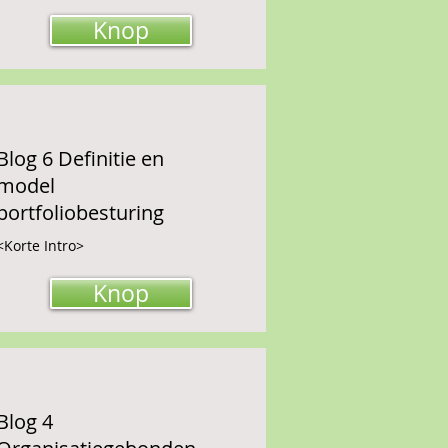
Knop
Blog 6 Definitie en
model
portfoliobesturing
<Korte Intro>
Knop
Blog 4