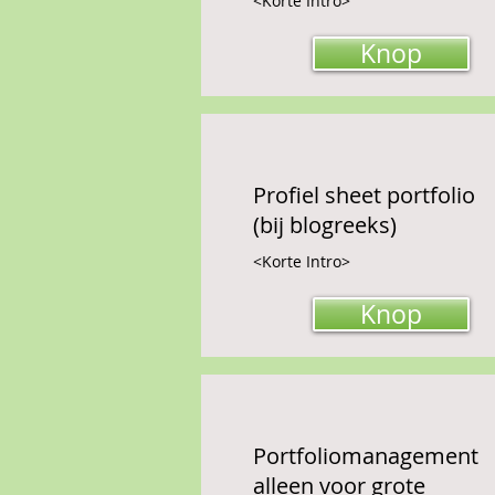
<Korte Intro>
Knop
Profiel sheet portfolio
(bij blogreeks)
<Korte Intro>
Knop
Portfoliomanagement
alleen voor grote