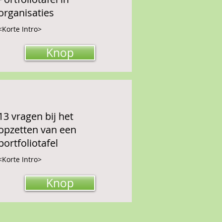
organisaties
<Korte Intro>
Knop
13 vragen bij het
opzetten van een
portfoliotafel
<Korte Intro>
Knop