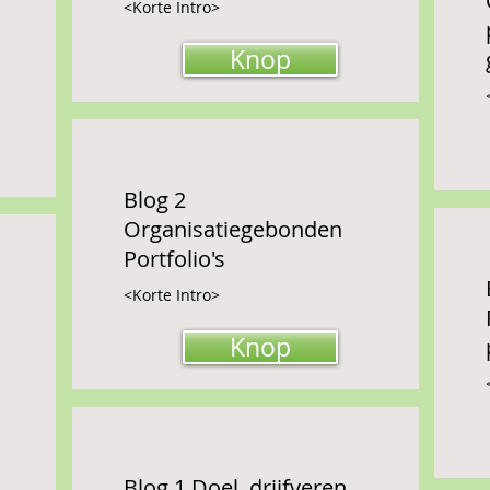
<Korte Intro>
Knop
Blog 2
Organisatiegebonden
Portfolio's
<Korte Intro>
Knop
Blog 1 Doel, drijfveren