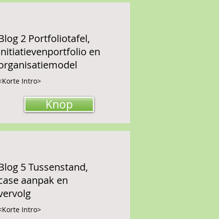
Blog 2 Portfoliotafel,
initiatievenportfolio en
organisatiemodel
<Korte Intro>
Knop
Blog 5 Tussenstand,
case aanpak en
vervolg
<Korte Intro>