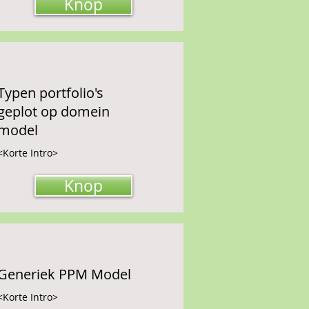
Knop
Typen portfolio's
geplot op domein
model
<Korte Intro>
Knop
Generiek PPM Model
<Korte Intro>