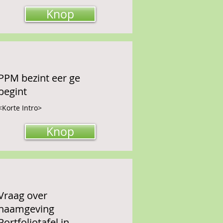
Knop
PPM bezint eer ge
begint
<Korte Intro>
Knop
Vraag over
naamgeving
Portfoliotafel in